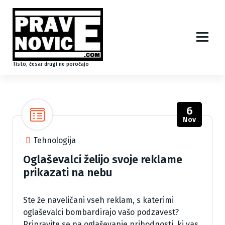
S
k
i
p
t
o
Tisto, česar drugi ne poročajo
c
o
n
6
t
Nov
e
n
Tehnologija
t
Oglaševalci želijo svoje reklame
prikazati na nebu
Ste že naveličani vseh reklam, s katerimi
oglaševalci bombardirajo vašo podzavest?
Pripravite se na oglaševanje prihodnosti, ki vas