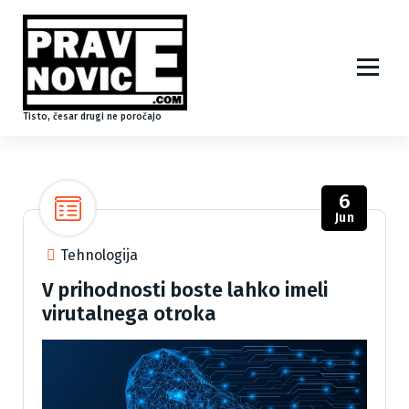
S
k
i
p
t
o
Tisto, česar drugi ne poročajo
c
o
n
6
t
Jun
e
n
Tehnologija
t
V prihodnosti boste lahko imeli
virutalnega otroka