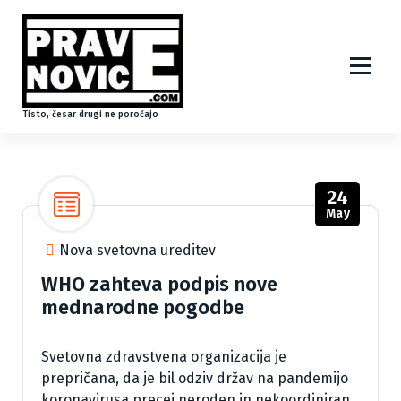
S
k
i
p
t
o
Tisto, česar drugi ne poročajo
c
o
n
24
t
May
e
n
Nova svetovna ureditev
t
WHO zahteva podpis nove
mednarodne pogodbe
Svetovna zdravstvena organizacija je
prepričana, da je bil odziv držav na pandemijo
koronavirusa precej neroden in nekoordiniran.